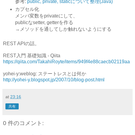
参考:
public, private, staticについて整理(Java)
カプセル化
メンバ変数をprivateにして、
publicなsetter, getterを作る
→メソッドを通してしか触れないようにする
REST APIの話。
REST入門 基礎知識 - Qiita
https://qiita.com/TakahiRoyte/items/949f4e88caecb02119aa
yohei-y:weblog: ステートレスとは何か
http://yohei-y.blogspot.jp/2007/10/blog-post.html
at
23:16
共有
0 件のコメント: