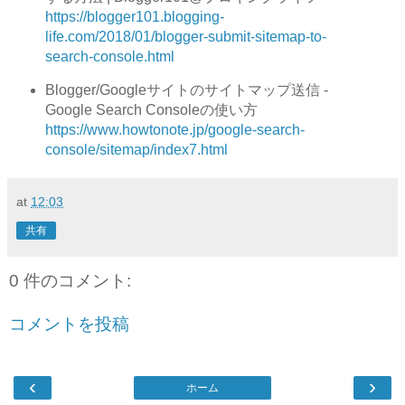
https://blogger101.blogging-
life.com/2018/01/blogger-submit-sitemap-to-
search-console.html
Blogger/Googleサイトのサイトマップ送信 -
Google Search Consoleの使い方
https://www.howtonote.jp/google-search-
console/sitemap/index7.html
at
12:03
共有
0 件のコメント:
コメントを投稿
‹
›
ホーム