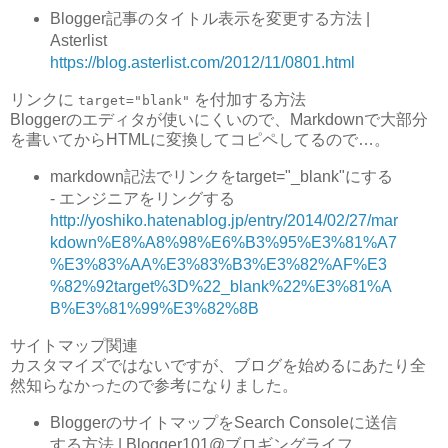
Blogger記事のタイトル表示を変更する方法 |
Asterlist
https://blog.asterlist.com/2012/11/0801.html
リンクに
を付加する方法
target="blank"
Bloggerのエディタが使いにくいので、Markdownで大部分
を書いてからHTMLに変換してコピペしてるので…。
markdown記法でリンクをtarget="_blank"にする
- エンジニアをリングする
http://yoshiko.hatenablog.jp/entry/2014/02/27/mar
kdown%E8%A8%98%E6%B3%95%E3%81%A7
%E3%83%AA%E3%83%B3%E3%82%AF%E3
%82%92target%3D%22_blank%22%E3%81%A
B%E3%81%99%E3%82%8B
サイトマップ関連
カスタマイズではないですが、ブログを始めるにあたり全
然知らなかったので参考になりました。
BloggerのサイトマップをSearch Consoleに送信
する方法 | Blogger101@ブロギングライフ