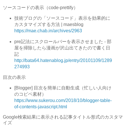
ソースコードの表示（code-prettify）
技術ブログの「ソースコード」表示を効果的に
カスタマイズする方法 | maesblog
https://mae.chab.in/archives/2963
pre記法にスクロールバーを表示させました - 部
屋を掃除したら漫画が沢山出てきたので書く日
記
http://bata64.hatenablog.jp/entry/20101109/1289
274993
目次の表示
[Blogger] 目次を簡単に自動生成（忙しい人向け
のコピペ素材）
https://www.sukerou.com/2018/10/blogger-table-
of-contents-javascript.html
Google検索結果に表示される記事タイトル形式のカスタマ
イズ