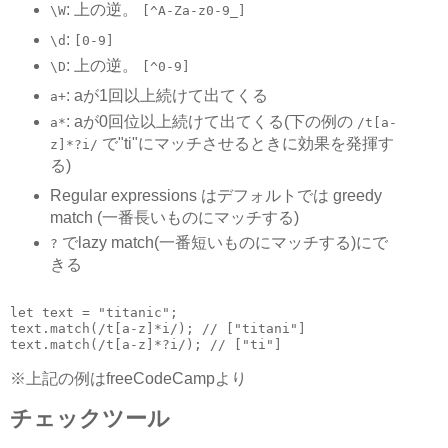
: 上の逆。
\W
[^A-Za-z0-9_]
:
\d
[0-9]
: 上の逆。
\D
[^0-9]
: aが1回以上続けて出てくる
a+
: aが0回位以上続けて出てくる(下の例の
a*
/t[a-
で"ti"にマッチさせるときに効果を発揮す
z]*?i/
る)
Regular expressions はデフォルトでは greedy
match (一番長いものにマッチする)
でlazy match(一番短いものにマッチする)にで
?
きる
let text = "titanic";

text.match(/t[a-z]*i/); // ["titani"]

※上記の例はfreeCodeCampより
チェックツール