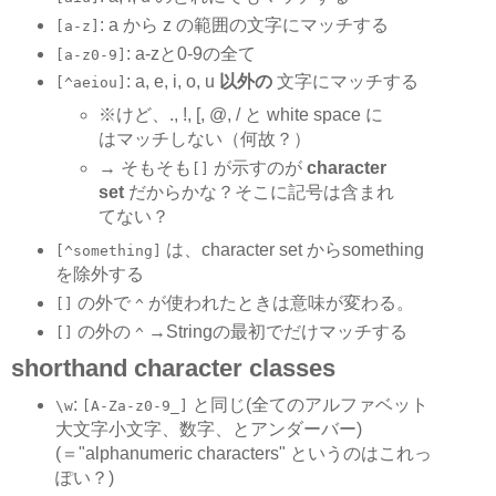
: a から z の範囲の文字にマッチする
[a-z]
: a-zと0-9の全て
[a-z0-9]
: a, e, i, o, u
以外の
文字にマッチする
[^aeiou]
※けど、., !, [, @, / と white space に
はマッチしない（何故？）
→ そもそも
が示すのが
character
[]
set
だからかな？そこに記号は含まれ
てない？
は、character set からsomething
[^something]
を除外する
の外で
が使われたときは意味が変わる。
[]
^
の外の
→Stringの最初でだけマッチする
[]
^
shorthand character classes
:
と同じ(全てのアルファベット
\w
[A-Za-z0-9_]
大文字小文字、数字、とアンダーバー)
(＝"alphanumeric characters" というのはこれっ
ぽい？)