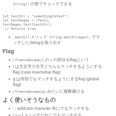
の形でチェックできる
String);
let testStr = "somethingToTest";

let testRegex = /Test/;

testRegex.test(testStr);

メソッド:
でマ
.match()
string.match(regex);
ッチしたStringを取り出す
Flag
の
の部分をflagという
/freecodecamp/i
i
i は大文字小文字どちらもマッチするようにする
flag (case insensitive flag)
g は何回でもマッチするようにするflag (global
flag)
みたいに複数書ける
/freecodecamp/gi
よく使いそうなもの
: wildcard character 何にでもマッチする
.
: a, i, u のどれにでもマッチする
[aiu]