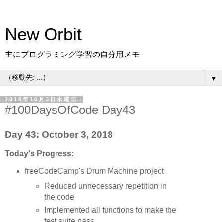
New Orbit
主にプログラミング学習の自分用メモ
▼
2018年10月3日水曜日
#100DaysOfCode Day43
Day 43: October 3, 2018
Today's Progress:
freeCodeCamp's Drum Machine project
Reduced unnecessary repetition in
the code
Implemented all functions to make the
test suite pass