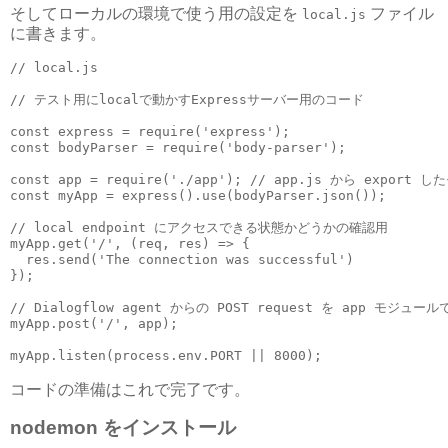
そしてローカルの環境で使う用の設定を
ファイル
local.js
に書きます。
// local.js

// テスト用にlocalで動かすExpressサーバー用のコード

const express = require('express');

const bodyParser = require('body-parser');

const app = require('./app'); // app.js から export
const myApp = express().use(bodyParser.json());

// local endpoint にアクセスできる状態かどうかの確認用

myApp.get('/', (req, res) => {

  res.send('The connection was successful')

});

// Dialogflow agent からの POST request を app モジュール
myApp.post('/', app);

myApp.listen(process.env.PORT || 8000);
コードの準備はこれで完了です。
nodemon をインストール