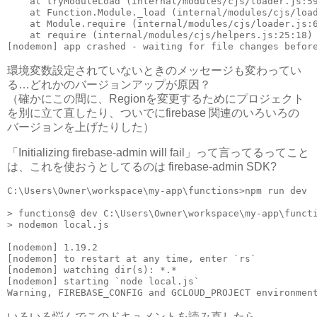
    at tryModuleLoad (internal/modules/cjs/loader.js:59
    at Function.Module._load (internal/modules/cjs/load
    at Module.require (internal/modules/cjs/loader.js:6
    at require (internal/modules/cjs/helpers.js:25:18)

[nodemon] app crashed - waiting for file changes befor
環境変数設定されていないときのメッセージも変わってい
る…どれかのバージョンアップが原因？
（確かにこの間に、Regionを変更するためにプロジェクト
を別に立て直したり、ついでにfirebase 関連のいろいろの
バージョンを上げたりした）
「Initializing firebase-admin will fail」って言ってるってこと
は、これを使おうとしてるのは firebase-admin SDK?
C:\Users\Owner\workspace\my-app\functions>npm run dev

> functions@ dev C:\Users\Owner\workspace\my-app\functi
> nodemon local.js

[nodemon] 1.19.2

[nodemon] to restart at any time, enter `rs`

[nodemon] watching dir(s): *.*

[nodemon] starting `node local.js`

Warning, FIREBASE_CONFIG and GCLOUD_PROJECT environmen
いろいろ悩んでこのドキュメントを読み直したら、