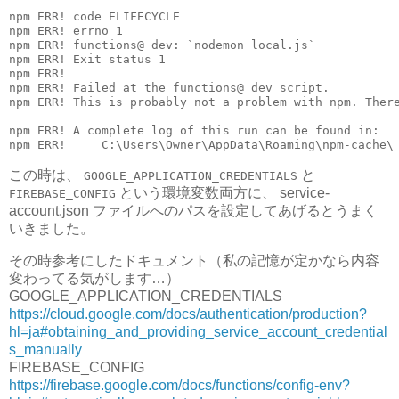
npm ERR! code ELIFECYCLE

npm ERR! errno 1

npm ERR! functions@ dev: `nodemon local.js`

npm ERR! Exit status 1

npm ERR!

npm ERR! Failed at the functions@ dev script.

npm ERR! This is probably not a problem with npm. There
npm ERR! A complete log of this run can be found in:

この時は、
と
GOOGLE_APPLICATION_CREDENTIALS
という環境変数両方に、 service-
FIREBASE_CONFIG
account.json ファイルへのパスを設定してあげるとうまく
いきました。
その時参考にしたドキュメント（私の記憶が定かなら内容
変わってる気がします…）
GOOGLE_APPLICATION_CREDENTIALS
https://cloud.google.com/docs/authentication/production?
hl=ja#obtaining_and_providing_service_account_credential
s_manually
FIREBASE_CONFIG
https://firebase.google.com/docs/functions/config-env?