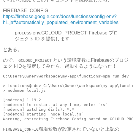
FIREBASE_CONFIG
https://firebase.google.com/docs/functions/config-env?
hl=ja#automatically_populated_environment_variables
process.env.GCLOUD_PROJECT: Firebase プロ
ジェクト ID を提供します
とある。
ので、
という環境変数にFirebaseのプロジ
GCLOUD_PROJECT
ェクトIDを設定してみたら、起動するようになった！
C:\Users\Owner\workspace\my-app\functions>npm run dev

> functions@ dev C:\Users\Owner\workspace\my-app\functi
> nodemon local.js

[nodemon] 1.19.2

[nodemon] to restart at any time, enter `rs`

[nodemon] watching dir(s): *.*

[nodemon] starting `node local.js`

Warning, estimating Firebase Config based on GCLOUD_PR
環境変数が設定されていないと上記の
FIREBASE_CONFIG