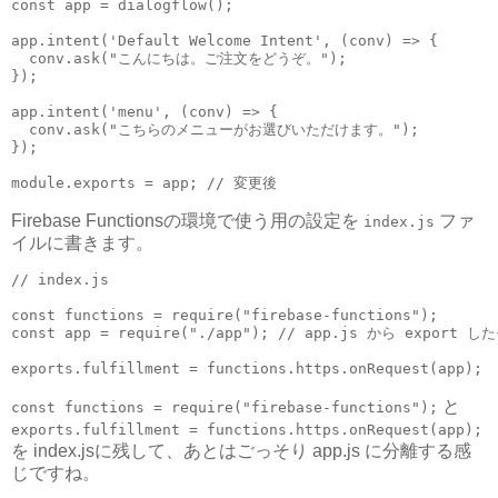
const app = dialogflow();

app.intent('Default Welcome Intent', (conv) => {

  conv.ask("こんにちは。ご注文をどうぞ。");

});

app.intent('menu', (conv) => {

  conv.ask("こちらのメニューがお選びいただけます。");

});

module.exports = app; // 変更後
Firebase Functionsの環境で使う用の設定を
ファ
index.js
イルに書きます。
// index.js

const functions = require("firebase-functions");

const app = require("./app"); // app.js から export
exports.fulfillment = functions.https.onRequest(app);
と
const functions = require("firebase-functions");
exports.fulfillment = functions.https.onRequest(app);
を index.jsに残して、あとはごっそり app.js に分離する感
じですね。