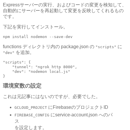
Expressサーバーの実行、およびコードの変更を検知して、
自動的にサーバーを再起動して変更を反映してくれるもの
です。
下記を実行してインストール。
npm install nodemon --save-dev
functions ディレクトリ内の package.json の
に
"scripts"
を追加。
"dev"
"scripts": {

    "tunnel": "ngrok http 8000",

    "dev": "nodemon local.js"

}
環境変数の設定
これは元記事にはないのですが、必要でした。
にFirebaseのプロジェクトID
GCLOUD_PROJECT
にservice-account.json へのパ
FIREBASE_CONFIG
ス
を設定します。