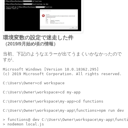
環境変数の設定で迷走した件
（2019/9月始め頃の情報）
当初、下記のようなエラーが出てうまくいかなかったので
すが、
Microsoft Windows [Version 10.0.18362.295]

(c) 2019 Microsoft Corporation. All rights reserved.

C:\Users\Owner>cd workspace

C:\Users\Owner\workspace>cd my-app

C:\Users\Owner\workspace\my-app>cd functions

C:\Users\Owner\workspace\my-app\functions>npm run dev

> functions@ dev C:\Users\Owner\workspace\my-app\functi
> nodemon local.js
