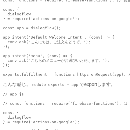
const functions = require('firebase-functions'); // 変
const {

  dialogflow

} = require('actions-on-google');

const app = dialogflow();

app.intent('Default Welcome Intent', (conv) => {

  conv.ask("こんにちは。ご注文をどうぞ。");

});

app.intent('menu', (conv) => {

  conv.ask("こちらのメニューがお選びいただけます。");

});

こんな感じ。
でexportします。
module.exports = app
// app.js

// const functions = require('firebase-functions'); は 
const {

  dialogflow

} = require('actions-on-google');
