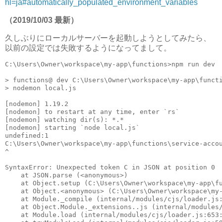
hl=ja#automatically_populated_environment_variables
（2019/10/03 最新）
久しぶりにローカルサーバーを起動しようとしてみたら、
以前の設定では失敗するようになってまして。
C:\Users\Owner\workspace\my-app\functions>npm run dev

> functions@ dev C:\Users\Owner\workspace\my-app\functi
> nodemon local.js

[nodemon] 1.19.2

[nodemon] to restart at any time, enter `rs`

[nodemon] watching dir(s): *.*

[nodemon] starting `node local.js`

undefined:1

C:\Users\Owner\workspace\my-app\functions\service-accou
^

SyntaxError: Unexpected token C in JSON at position 0

    at JSON.parse (<anonymous>)

    at Object.setup (C:\Users\Owner\workspace\my-app\fu
    at Object.<anonymous> (C:\Users\Owner\workspace\my-
    at Module._compile (internal/modules/cjs/loader.js:
    at Object.Module._extensions..js (internal/modules/
    at Module.load (internal/modules/cjs/loader.js:653: