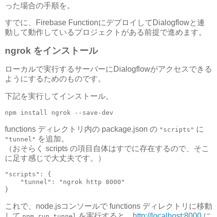
った場合の手順を。
すでに、Firebase FunctionにデプロイしてDialogflowと連
動して動作しているプロジェクトがある前提で進めます。
ngrok をインストール
ローカルで実行するサーバーにDialogflowがアクセスできる
ようにするためのものです。
下記を実行してインストール。
npm install ngrok --save-dev
functions ディレクトリ内の package.json の
に
"scripts"
を追加。
"tunnel"
（おそらく scripts の項目自体はすでに存在するので、そこ
に足す感じで大丈夫です。）
"scripts": {

    "tunnel": "ngrok http 8000"

}
これで、node.jsコンソールで functions ディレクトリに移動
して
を実行すると、
http://localhost:8000
に
npm run tunnel