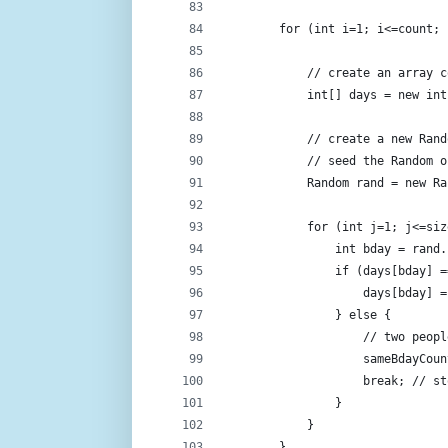
        for (int i=1; i<=count; 
            // create an array c
            int[] days = new int
            // create a new Rand
            // seed the Random o
            Random rand = new Ra
            for (int j=1; j<=siz
                int bday = rand.
                if (days[bday] =
                    days[bday] =
                } else {
                    // two peopl
                    sameBdayCoun
                    break; // st
                }
            }
        }