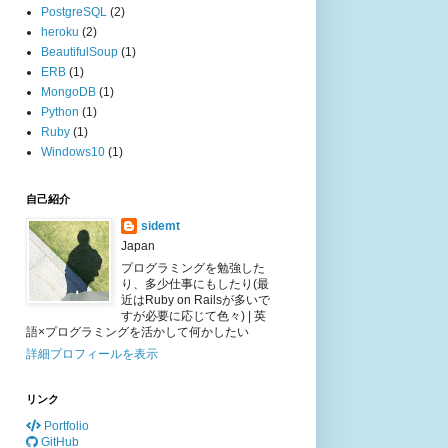
PostgreSQL
(2)
heroku
(2)
BeautifulSoup
(1)
ERB
(1)
MongoDB
(1)
Python
(1)
Ruby
(1)
Windows10
(1)
自己紹介
sidemt
Japan
プログラミングを勉強した
り、多少仕事にもしたり(最
近はRuby on Railsが多いで
すが必要に応じて色々) | 英
語×プログラミングを活かして何かしたい
詳細プロフィールを表示
リンク
Portfolio
GitHub