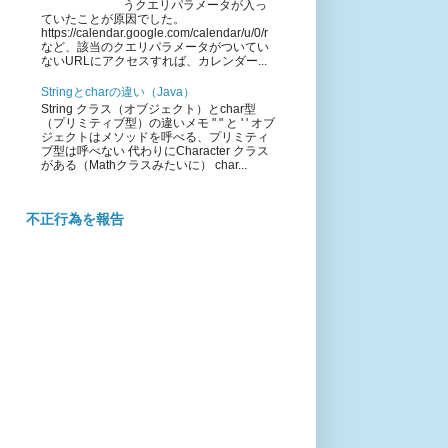
うクエリパラメータが入っ
ていたことが原因でした。
https://calendar.google.com/calendar/u/0/r
など、該当のクエリパラメータがついてい
ないURLにアクセスすれば、カレンダー...
Stringとcharの違い（Java）
String クラス（オブジェクト）とchar型
（プリミティブ型）の違いメモ " " と ' ' オブ
ジェクトはメソッドを呼べる、プリミティ
ブ型は呼べない 代わりにCharacter クラス
がある（Mathクラスみたいに） char...
不正行為を報告
roup