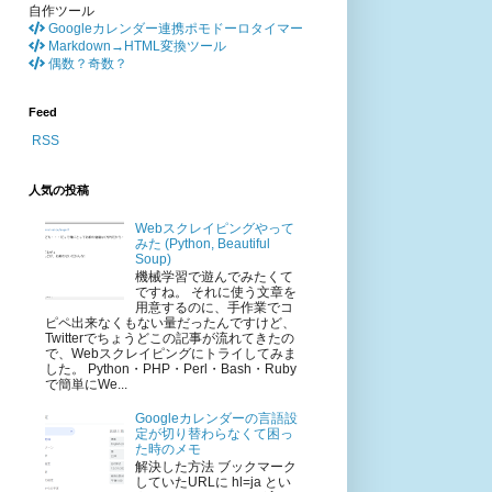
自作ツール
Googleカレンダー連携ポモドーロタイマー
Markdown→HTML変換ツール
偶数？奇数？
Feed
RSS
人気の投稿
Webスクレイピングやって
みた (Python, Beautiful
Soup)
機械学習で遊んでみたくて
ですね。 それに使う文章を
用意するのに、手作業でコ
ピペ出来なくもない量だったんですけど、
Twitterでちょうどこの記事が流れてきたの
で、Webスクレイピングにトライしてみま
した。 Python・PHP・Perl・Bash・Ruby
で簡単にWe...
Googleカレンダーの言語設
定が切り替わらなくて困っ
た時のメモ
解決した方法 ブックマーク
していたURLに hl=ja とい