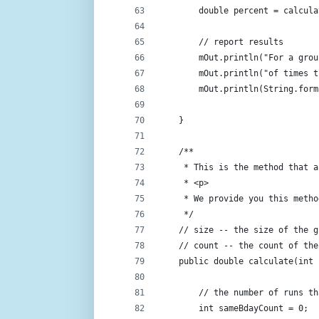
        double percent = calcula
        // report results
        mOut.println("For a grou
        mOut.println("of times t
        mOut.println(String.form
    }
    /**
     * This is the method that a
     * <p>
     * We provide you this metho
     */
    // size -- the size of the g
    // count -- the count of the
    public double calculate(int 
        // the number of runs th
        int sameBdayCount = 0;