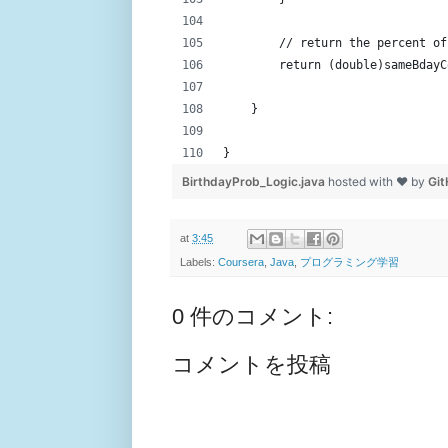
        // return the percent of
        return (double)sameBdayC
    }
}
BirthdayProb_Logic.java
hosted with ❤ by
Gi
at
3:45
Labels:
Coursera
,
Java
,
プログラミング学習
0 件のコメント:
コメントを投稿