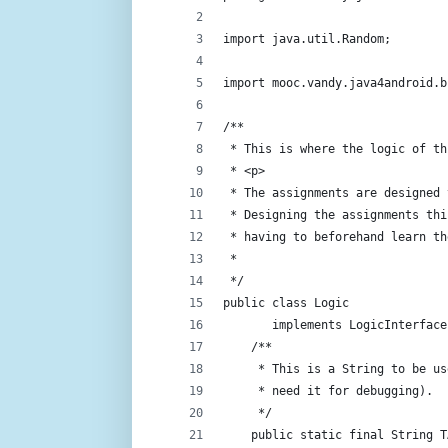
import java.util.Random;
import mooc.vandy.java4android.b
/**
 * This is where the logic of th
 * <p>
 * The assignments are designed 
 * Designing the assignments thi
 * having to beforehand learn th
 *
 */
public class Logic 
       implements LogicInterface
    /**
     * This is a String to be us
     * need it for debugging).
     */
    public static final String T