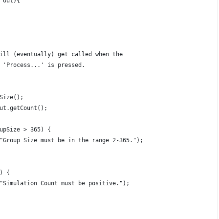
 out){
ill (eventually) get called when the
 'Process...' is pressed.
Size();
ut.getCount();
upSize > 365) {
"Group Size must be in the range 2-365.");
) {
"Simulation Count must be positive.");