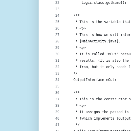
        Logic.class.getName();
    /**
     * This is the variable that
     * <p>
     * This is how we will inter
     * [MainActivity.java].
     * <p>
     * It is called 'mOut' becau
     * results. (It is also the 
     * from, but it only needs 1
    */
    OutputInterface mOut;
    /**
     * This is the constructor o
     * <p>
     * It assigns the passed in 
     * (which implements [Output
     */