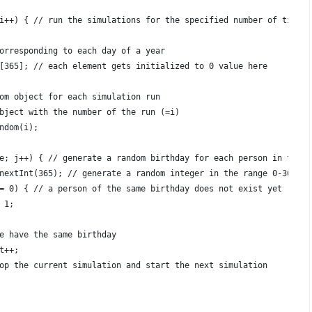
i++) { // run the simulations for the specified number of times
orresponding to each day of a year
[365]; // each element gets initialized to 0 value here
om object for each simulation run
bject with the number of the run (=i)
ndom(i);
e; j++) { // generate a random birthday for each person in the g
nextInt(365); // generate a random integer in the range 0-364
= 0) { // a person of the same birthday does not exist yet
 1;
e have the same birthday
t++;
op the current simulation and start the next simulation