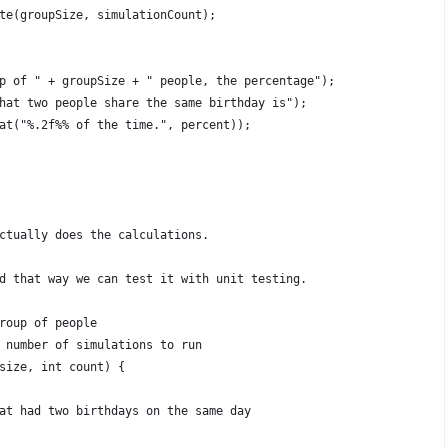
te(groupSize, simulationCount);
p of " + groupSize + " people, the percentage");
hat two people share the same birthday is");
at("%.2f%% of the time.", percent));
ctually does the calculations.
d that way we can test it with unit testing.
roup of people
 number of simulations to run
size, int count) {
at had two birthdays on the same day