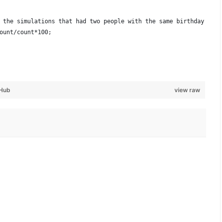
 the simulations that had two people with the same birthday
ount/count*100;
tHub
view raw