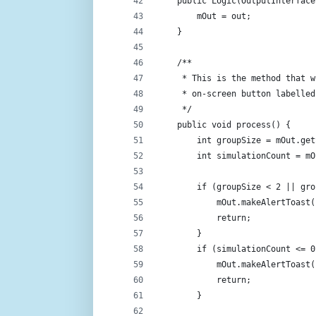
    public Logic(OutputInterface
        mOut = out;
    }
    /**
     * This is the method that w
     * on-screen button labelled
     */
    public void process() {
        int groupSize = mOut.get
        int simulationCount = mO
        if (groupSize < 2 || gro
            mOut.makeAlertToast(
            return;
        }
        if (simulationCount <= 0
            mOut.makeAlertToast(
            return;
        }