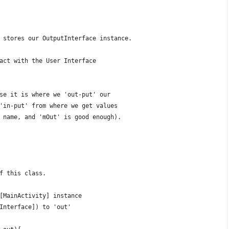
 stores our OutputInterface instance.
act with the User Interface
se it is where we 'out-put' our
'in-put' from where we get values
 name, and 'mOut' is good enough).
f this class.
[MainActivity] instance
Interface]) to 'out'