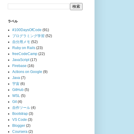
ラベル
#100DaysOfCode
(91)
プログラミング学習
(52)
自分用メモ
(52)
Ruby on Rails
(23)
freeCodeCamp
(22)
JavaScript
(17)
Firebase
(16)
Actions on Google
(9)
Java
(7)
宇宙
(6)
GitHub
(5)
WSL
(5)
Git
(4)
自作ツール
(4)
Bootstrap
(3)
VS Code
(3)
Blogger
(2)
Coursera
(2)