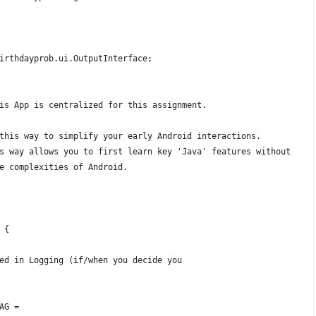
irthdayprob.ui.OutputInterface;
is App is centralized for this assignment.
this way to simplify your early Android interactions.
s way allows you to first learn key 'Java' features without
e complexities of Android.
 {
ed in Logging (if/when you decide you
AG =