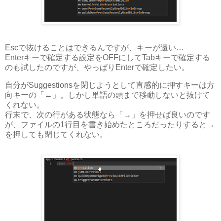
Escで抜けることはできるんですが、キーが遠い…
Enterキーで確定する設定をOFFにしてTabキーで確定する
のも試したのですが、やっぱりEnterで確定したい。
自分がSuggestionsを閉じようとして直感的に押すキーは方
向キーの「←」。しかし単語の頭まで移動しないと抜けて
くれない。
行末で、次の行がある状態なら「→」を押せば良いのです
が、ファイルの1行目を書き始めたところだったりすると→
を押しても閉じてくれない。