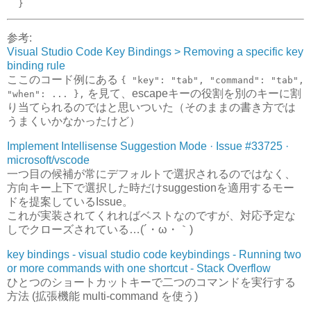
  }
参考:
Visual Studio Code Key Bindings > Removing a specific key
binding rule
ここのコード例にある
{ "key": "tab", "command": "tab",
を見て、escapeキーの役割を別のキーに割
"when": ... },
り当てられるのではと思いついた（そのままの書き方では
うまくいかなかったけど）
Implement Intellisense Suggestion Mode · Issue #33725 ·
microsoft/vscode
一つ目の候補が常にデフォルトで選択されるのではなく、
方向キー上下で選択した時だけsuggestionを適用するモー
ドを提案しているIssue。
これが実装されてくれればベストなのですが、対応予定な
しでクローズされている…(´・ω・｀)
key bindings - visual studio code keybindings - Running two
or more commands with one shortcut - Stack Overflow
ひとつのショートカットキーで二つのコマンドを実行する
方法 (拡張機能 multi-command を使う)